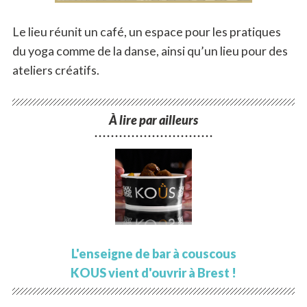
Le lieu réunit un café, un espace pour les pratiques
du yoga comme de la danse, ainsi qu’un lieu pour des
ateliers créatifs.
À lire par ailleurs
˙˙˙˙˙˙˙˙˙˙˙˙˙˙˙˙˙˙˙˙˙˙˙˙˙˙˙˙˙
L'enseigne de bar à couscous
KOUS vient d'ouvrir à Brest !