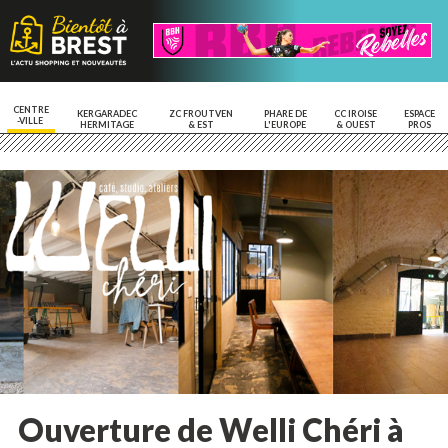
CENTRE
KERGARADEC
ZC FROUTVEN
PHARE DE
CC IROISE
ESPACE
-VILLE
HERMITAGE
& EST
L'EUROPE
& OUEST
PROS
Ouverture de Welli Chéri à