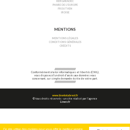
KERGARADEC
PHARE DE L'EUROPE
FROUTVEN
IROISE
MENTIONS
MENTIONS LÉGALES
CONDITIONS GÉNÉRALES
CRÉDITS
////////////////////////////////////
Conformément à la loi informatiques et libertés (CNIL),
vous disposez d'un droit d'accès aux données vous
concernant, sur simple demande écrite de votre part.
////////////////////////////////////
www.bientotabrest.fr
© tous droits réservés - un site réalisé par l'agence
Linerz.fr
Ce site utilise des cookies pour vous offrir le meilleur service.