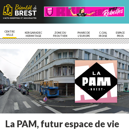
CENTRE
KERGARADEC
ZONE DU
PHARE DE
C.CIAL
ESPACE
-VILLE
HERMITAGE
FROUTVEN
L'EUROPE
IROISE
PROS
La PAM, futur espace de vie