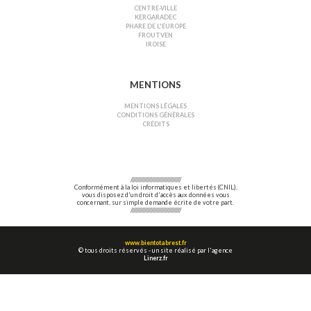
CENTRE-VILLE
KERGARADEC
PHARE DE L'EUROPE
FROUTVEN
IROISE
MENTIONS
MENTIONS LÉGALES
CONDITIONS GÉNÉRALES
CRÉDITS
////////////////////////////////////
Conformément à la loi informatiques et libertés (CNIL),
vous disposez d'un droit d'accès aux données vous
concernant, sur simple demande écrite de votre part.
////////////////////////////////////
www.bientotabrest.fr
© tous droits réservés - un site réalisé par l'agence
Linerz.fr