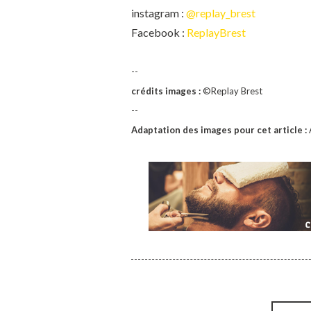
instagram :
@replay_brest
Facebook :
ReplayBrest
--
crédits images :
©Replay Brest
--
Adaptation des images pour cet article :