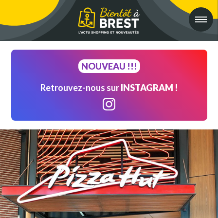
ACCUEIL
NOUVEAU !!!
CENTRE-VILLE & PORTS
Retrouvez-nous sur
INSTAGRAM !
Z.C. KERGARADEC, HERMITAGE & NORD
Z.C. FROUTVEN, EST & SUD
C.C. PHARE DE L'EUROPE & ALENTOURS
C.C. CARREFOUR IROISE & OUEST
ESPACE COMMERÇANTS