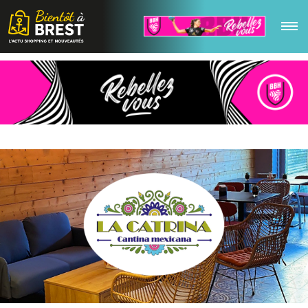
ACCUEIL
CENTRE-VILLE & PORTS
Z.C. KERGARADEC, HERMITAGE & NORD
Z.C. FROUTVEN & EST
C.C. PHARE DE L'EUROPE & ALENTOURS
C.C. CARREFOUR IROISE & OUEST
ESPACE COMMERÇANTS