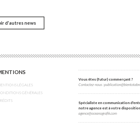
ir d'autres news
MENTIONS
Vous êtes (futur) commerçant ?
Contactez-nous : publication@bientotabre
ENTIONS LÉGALES
ONDITIONS GÉNÉRALES
RÉDITS
Spécialiste en communication d'ent
notre agence est à votre disposition
agence@oceanografik.com