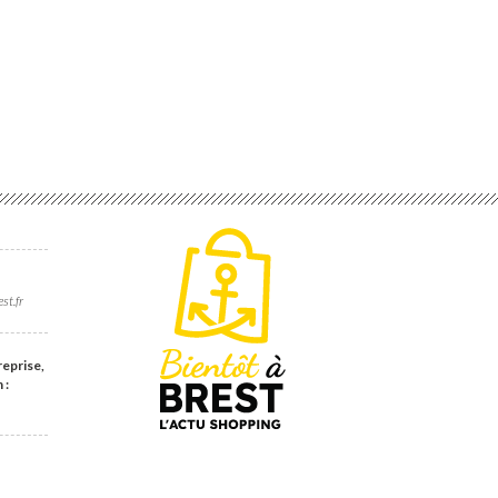
st.fr
reprise,
 :