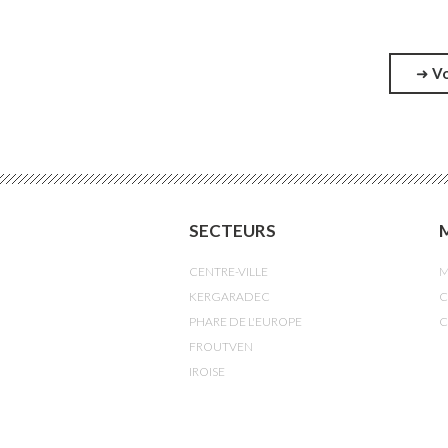
➜
Vo
SECTEURS
CENTRE-VILLE
M
KERGARADEC
C
PHARE DE L'EUROPE
C
FROUTVEN
IROISE